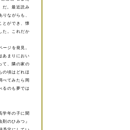
7）だ。最近読み
ありながらも、
ことができ、懐
した。これだか
ページを発見。
はあまりにおい
って、隣の家の
もの頃はどれほ
調べてみたら岡
べるのも夢では
高学年の子に聞
虫剤のひみつ』
籍予定にしてい