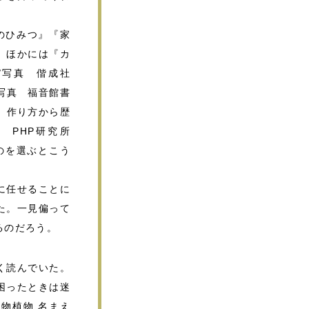
のひみつ』『家
。ほかには『カ
/写真 偕成社
/写真 福音館書
類、作り方から歴
 PHP研究所
のを選ぶとこう
に任せることに
た。一見偏って
るのだろう。
く読んでいた。
困ったときは迷
物植物 名まえ