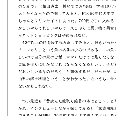
のひみつ』（相田克太 川崎てつお/漫画 学研197
返したくなったので探してみると、昭和50年代の本で
ちゃんとフリマサイトにあった。700円で手に入れる
かしいやらうれしいやらで、久しぶりに買い物で興奮
らネットショッピングはやめられない。
40年以上の時を経て読み返してみると、好きだった
「ママカリ」という魚の名前のひみつである。この魚
しいので自分の家のご飯（ママ）だけでは足りなくな
ご飯を借りに行かなければならなくなるという。子ど
どおいしい魚なのだろう、と想像するだけだったが、
山県の郷土料理ということがわかった。近いうちに食
ないかもしれない。
つい最近も「昔読んだ蚊取り線香の本はどこ？」と
かれ、インタビューしながら探してみると『家庭用殺
であることが判明。20年前の本なので傷んでおり、除