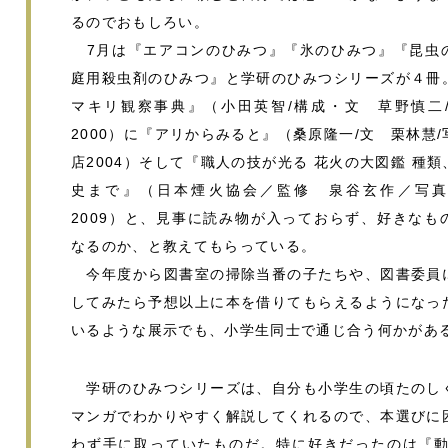
るのでおもしろい。
7月は『エアコンのひみつ』『氷のひみつ』『昆虫
庭用殺虫剤のひみつ』と学研のひみつシリーズが４冊
マキリ観察事典』（小田英智/構成・文 草野慎二
2000）に『アリからみると』（桑原隆一/文 栗林慧
店2004）そして『職人の技が光る 花火の大図鑑 種
史まで』（日本煙火協会／監修 泉谷玄作／写真
2009）と、見事に読み物が入っておらず、好きなも
なるのか、と教えてもらっている。
今年度から図書室の掃除当番の子たちや、図書委員
してみたら予想以上に本を借りてもらえるようになっ
いるような展示でも、小学生同士で通じ合う何かがあ
学研のひみつシリーズは、自分も小学生の頃たのし
マンガでわかりやすく解説してくれるので、本選びに
わず手に取っていたものだ。特に好きだったのは『動